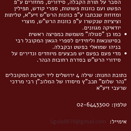
הסבר על תורת הקבלה, סידורים, מחזורים ע"פ
הפשט ועם כוונות פשוטות, ספרי קודש, תפילין
ומזוזות שנכתבו ע"פ כוונות הרש"ש זיע"א, טליתות
וציציות שנקשרו ע"פ כוונות הרש"ש, מוצרי
יודאיקה מגוונים.
כמו כן "סגולה" משמשת כמפיצה ראשית
בסיטונאות וליחידים לספרי הגאון המקובל רבי
בניהו שמואלי בפשט ובקבלה.
מדי פעם בפעם יש מבצעים מיוחדים ונדירים על
סידורי הרש"ש בסדרת רחובות הנהר.
כתובת החנות: שילה 4 ירושלים ליד ישיבת המקובלים
"נהר שלום" תכב"ץ מיסודו של המלוב"ן רבי מרדכי
שרעבי זיע"א
טלפון: 02-6443300
אימייל:
Sgula9070@gmail.com