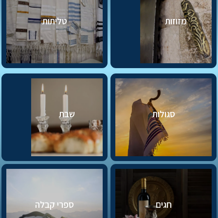
מזוזות
טליתות
סגולות
שבת
חגים
ספרי קבלה