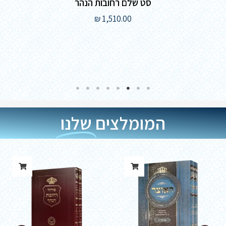
סט שלם רחובות הנהר
₪
1,510.00
המומלצים
שלנו
טוו
מחי
עד