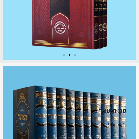
קודמת
הבאה
סט האוצר
על כל התורה