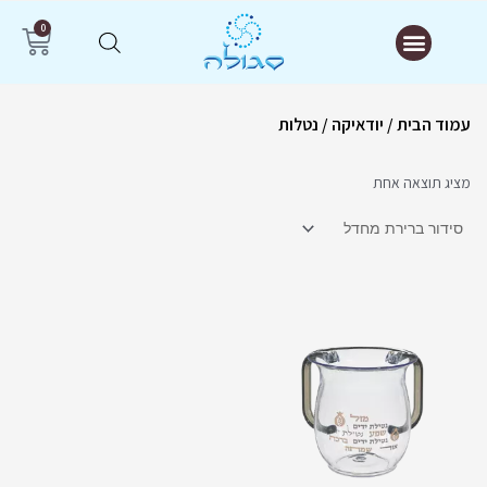
ילוג
תפריט
0
עג
תוכן
קנ
עמוד הבית
/
יודאיקה
/ נטלות
מציג תוצאה אחת