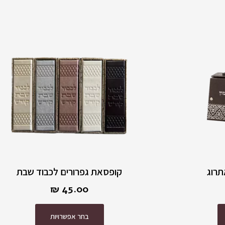
למוצר
זה
יש
מספר
סוגים.
ניתן
לבחור
את
האפשרויות
בעמוד
המוצר
רוג
קופסאת גפרורים לכבוד שבת
₪
45.00
בחר אפשרויות