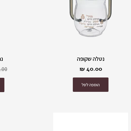
נטלה שקופה
נר
₪
40.00
.00
הוספה לסל
למוצר
זה
יש