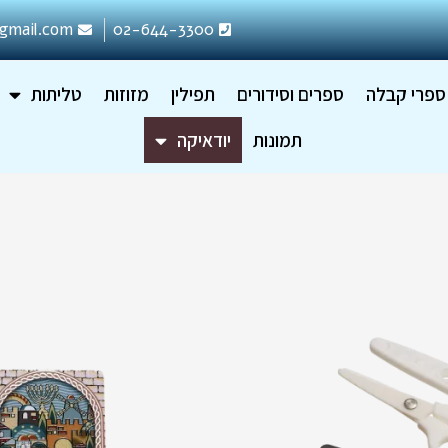
gmail.com
02-644-3300
ספרי קבלה
ספרים וסידורים
תפילין
מזוזות
טליתות
תמונות
יודאיקה
למוצר
זה
יש
מספר
סוגים.