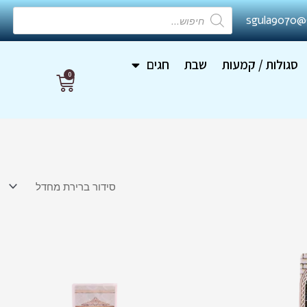
Products
sgula9070@
search
סגולות / קמעות
שבת
חגים
0
עגלת
קניות