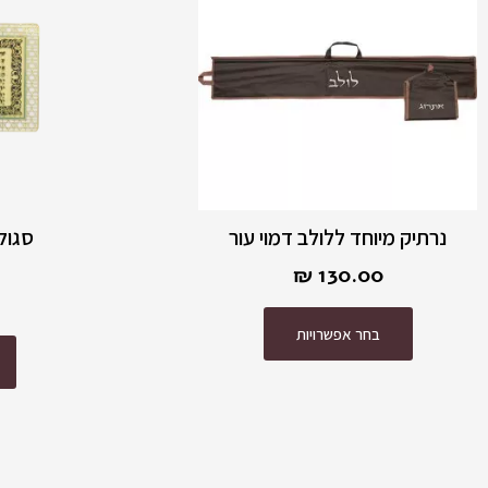
מספר
סוגים.
ניתן
לבחור
את
האפשרויות
בעמוד
המוצר
נרתיק מיוחד ללולב דמוי עור
סגול
₪
130.00
בחר אפשרויות