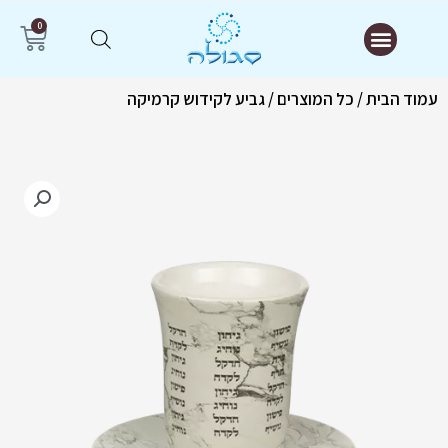
ילוג
תפריט
0
עג
תוכן
קנ
עמוד הבית
/
כל המוצרים
/ גביע לקידוש קרמיקה