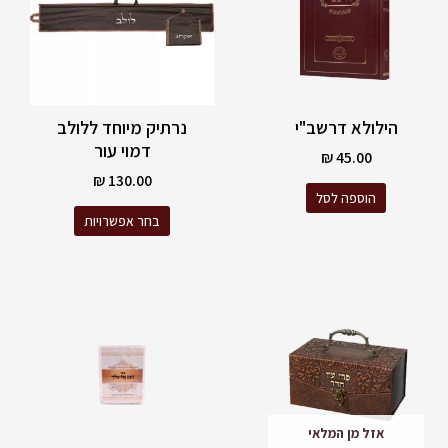
סוגים.
ניתן
לבחור
את
האפשרויות
הילולא דרשב"י
נרתיק מיוחד ללולב
בעמוד
דמוי עור
המוצר
₪
45.00
₪
130.00
הוספה לסל
בחר אפשרויות
אזל מן המלאי