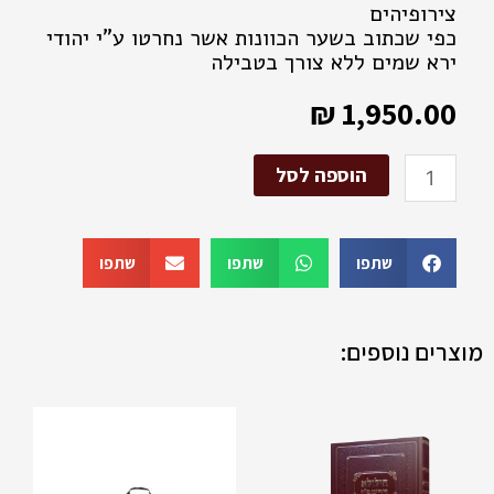
צירופיהים
כפי שכתוב בשער הכוונות אשר נחרטו ע"י יהודי
ירא שמים ללא צורך בטבילה
₪
1,950.00
כמות
הוספה לסל
של
גביע
נהרות
מכסף
שתפו
שתפו
שתפו
טהור
קטן
מוצרים נוספים:
למוצר
זה
יש
מספר