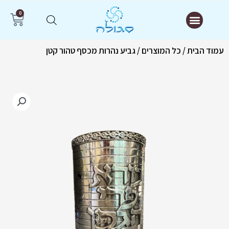
ילוג
תפריט
0
עג
תוכן
קנ
עמוד הבית
/
כל המוצרים
/ גביע נהרות מכסף טהור קטן