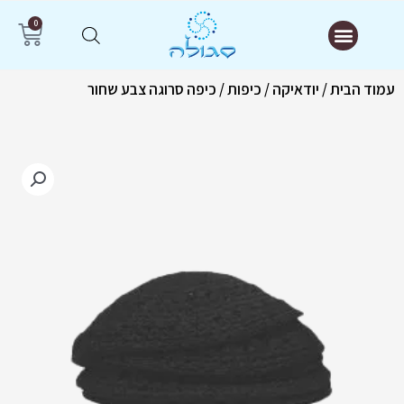
ילוג
תפריט
0
עג
תוכן
קנ
עמוד הבית
/
יודאיקה
/
כיפות
/ כיפה סרוגה צבע שחור