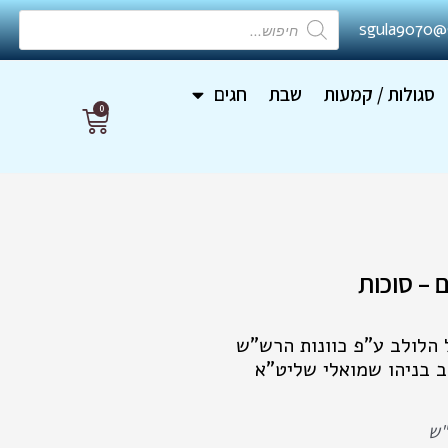
Products
sgula9070@
search
סגולות / קמעות
שבת
חגים
0
עגלת
קניות
 – סוכות
 הלולב ע"פ כוונות הרש"ש
ב בניהו שמואלי שליט"א
"ש