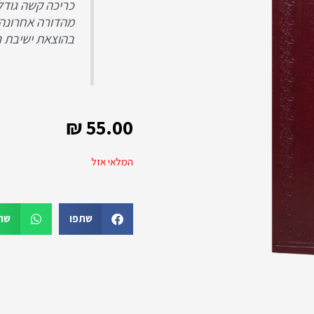
כריכה קשה גודל 24.5*6.5
מהדורה אחרונה
בהוצאת ישיבת נ
₪
55.00
המלאי אזל
שתפו
שת