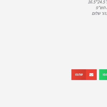
1
 תש"פ
הר שלום
פו
שתפו