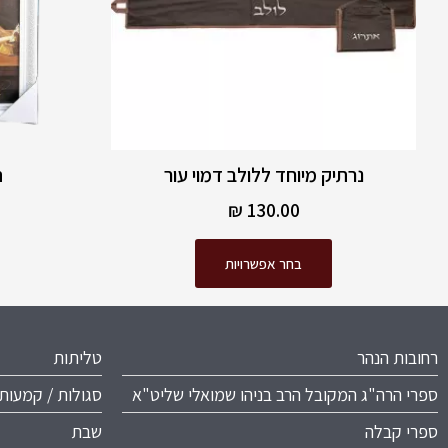
את
האפשרויות
בעמוד
המוצר
נרתיק מיוחד ללולב דמוי עור
ה
₪
130.00
בחר אפשרויות
רחובות הנהר
טליתות
ספרי הרה"ג המקובל הרב בניהו שמואלי שליט"א
סגולות / קמעות
ספרי קבלה
שבת