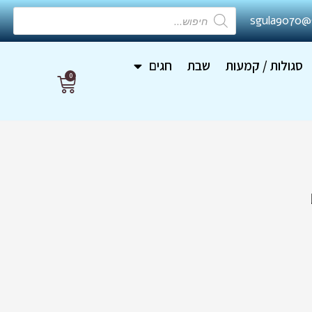
Products
sgula9070@
search
סגולות / קמעות
שבת
חגים
0
עגלת
קניות