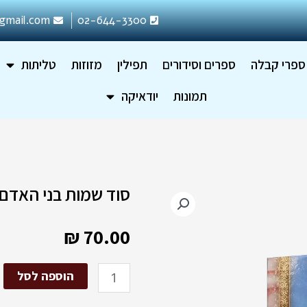
gmail.com
02-644-3300
ספרי קבלה
ספרים וסידורים
תפילין
מזוזות
טליתות
תמונות
יודאיקה
סוד שמות בני האדם
₪
70.00
כמות
הוספה לסל
של
סוד