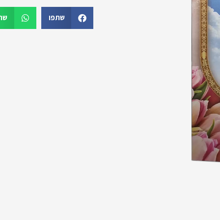
שמות
שתפו
שת
בני
האדם