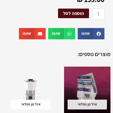
כמות
הוספה לסל
של
סט
שער
הגלגולים
שתפו
שתפו
שתפו
מוצרים נוספים:
טווח
למוצר
מחירים:
זה
יש
עד
מספר
סוגים.
ניתן
לבחור
אזל מן המלאי
אזל מן המלאי
את