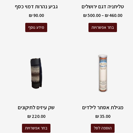
האפשרויות
טליתניה דגם ירושלים
גביע נהרות דמוי כסף
בעמוד
המוצר
₪
90.00
₪
500.00
–
₪
460.00
בחר אפשרויות
מידע נוסף
למוצר
זה
יש
מספר
סוגים.
ניתן
לבחור
את
האפשרויות
מגילת אסתר לילדים
שק עיזים לתיקונים
בעמוד
המוצר
₪
220.00
₪
35.00
הוספה לסל
בחר אפשרויות