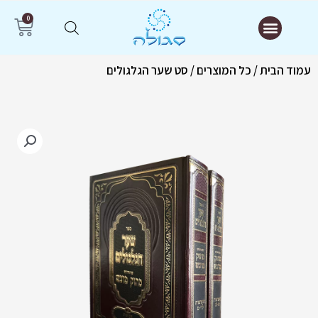
ילוג
תפריט
0
עג
תוכן
קנ
עמוד הבית
/
כל המוצרים
/ סט שער הגלגולים