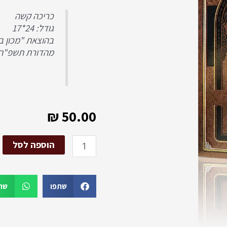
כריכה קשה
גודל: 24*17
בהוצאת "מכון ב
מהדורת תשפ"ה
₪
50.00
כמות
הוספה לסל
של
ספר
האוצר
שתפו
שת
"הפטרות"