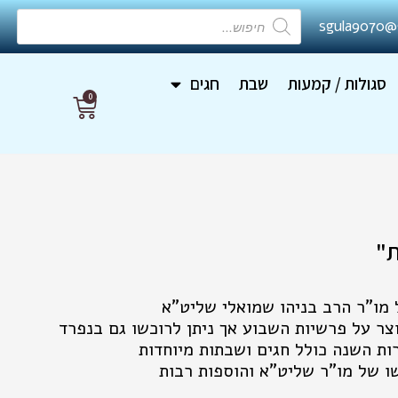
Products
sgula9070@
search
סגולות / קמעות
שבת
חגים
0
עגלת
קניות
ת"
מו"ר הרב בניהו שמואלי שליט"א
ר על פרשיות השבוע אך ניתן לרוכשו גם בנפרד
ות השנה כולל חגים ושבתות מיוחדות
ו של מו"ר שליט"א והוספות רבות