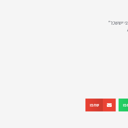
ני יששכר"
פו
שתפו