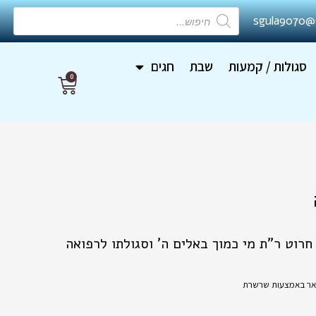
Products
sgula9070@
search
סגולות / קמעות
שבת
חגים
0
עגלת
קניות
רוט ר"ת מי כמוך באלים ה' וסגולתו לרפואה
וואר באמצעות שרשרת