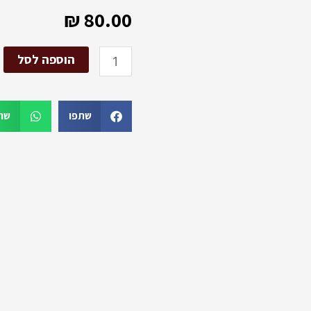
₪
80.00
כמות
הוספה לסל
של
קמיע
מכב"י
שתפו
שת
לרפואה