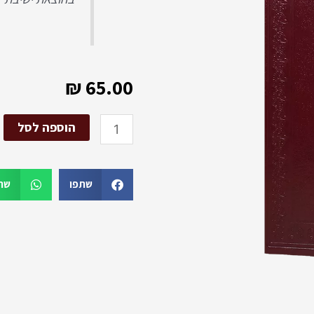
₪
65.00
כמות
הוספה לסל
של
רחובות
הנהר
שתפו
שת
קריאת
שמע
שעל
המיטה
וברכות
השחר