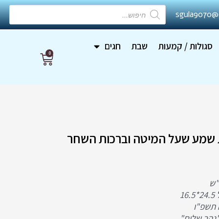
Products
sgula9070@
search
סגולות / קמעות
שבת
חגים
0
עגלת
קניות
 שמע שעל המיטה וברכות השחר
"ש
1
 תשפ"ו
נהר שלום"